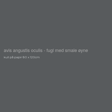
avis angustis oculis - fugl med smale øyne
kull på papir 80 x 120cm